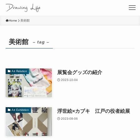
Home
美術館
美術館
– tag –
展覧会グッズの紹介
Art Relation
2023-10-04
浮世絵×カブキ 江戸の役者絵展
Art Exhibition
2023-08-06